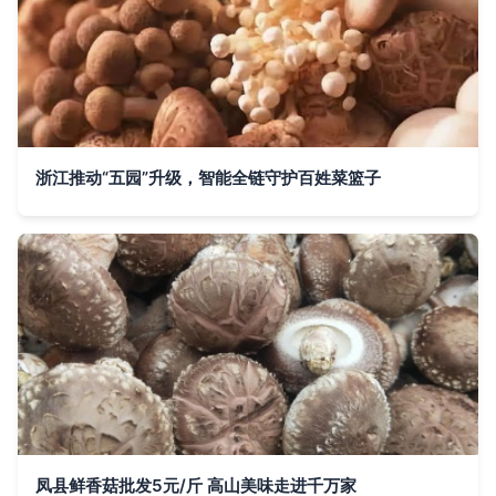
浙江推动“五园”升级，智能全链守护百姓菜篮子
凤县鲜香菇批发5元/斤 高山美味走进千万家