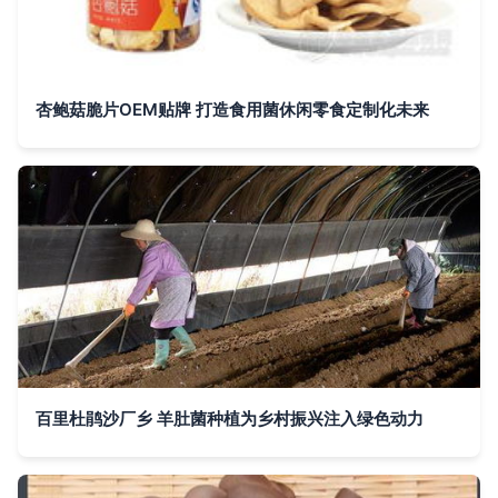
杏鲍菇脆片OEM贴牌 打造食用菌休闲零食定制化未来
百里杜鹃沙厂乡 羊肚菌种植为乡村振兴注入绿色动力