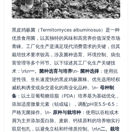
黑皮鸡枞菌（Termitomyces albuminosus）是一种
优质食用菌，以其独特的风味和高营养价值深受市场
青睐。工厂化生产是满足现代消费需求的关键，但其
栽培技术要求较高，涉及菌种选育、环境控制、病虫
害管理等多个环节。以下综述其工厂化生产关键技
术：\n\n
一、菌种选育与培养
\n-
菌种选择
：使用抗
逆性强、生长速度快的黑皮鸡枞菌株。优先选用经权
威机构诱变或杂交退化的商业化品种。\n-
母种制
备
：以土豆葡萄糖琼脂（PDA）培养基为基础优化，
添加适度微量元素（钴或锰），调配pH至5.5–6.5；
严格无菌操作。\n-
原种与栽培种
：使用以谷粒或木
屑为主并添加蛋白胨、麦麸、钙镁原料的培养物实行
双层包扎，以避免立枯和纤维质控制。\n\n
二、栽培