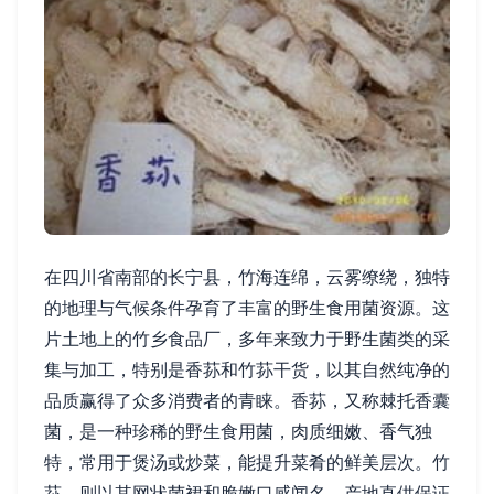
在四川省南部的长宁县，竹海连绵，云雾缭绕，独特
的地理与气候条件孕育了丰富的野生食用菌资源。这
片土地上的竹乡食品厂，多年来致力于野生菌类的采
集与加工，特别是香荪和竹荪干货，以其自然纯净的
品质赢得了众多消费者的青睐。香荪，又称棘托香囊
菌，是一种珍稀的野生食用菌，肉质细嫩、香气独
特，常用于煲汤或炒菜，能提升菜肴的鲜美层次。竹
荪，则以其网状菌裙和脆嫩口感闻名，产地直供保证