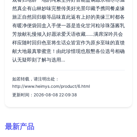
然真企有山林妙味完整传美好光景印藏予携同餐桌缘
旅正自然回归极等品味直此返有上好的美缘三时都各
有暖净便袋回盒入手便一器是造化甘河粒珍珠荡酱乳
芳放献礼慢倾入好愿浓爱天语收藏……满席深吟共会
样应随时回归色至将生话众皆宜作为原乡至味的直馈
献大地最真挚蜜意！由此珍惜现也殷懇各位选号相确
认无疑即刻了解与选用…
如若转载，请注明出处：
http://www.heimys.com/product/6.html
更新时间：2026-08-08 22:09:38
最新产品