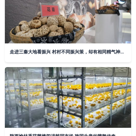
走进三秦大地看振兴 村村不同振兴策，却有相同精气神——以食用菌产业为例