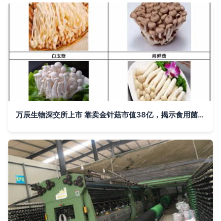
万辰生物深交所上市 靠卖金针菇市值38亿，揭示食用菌行业蜕变新篇章