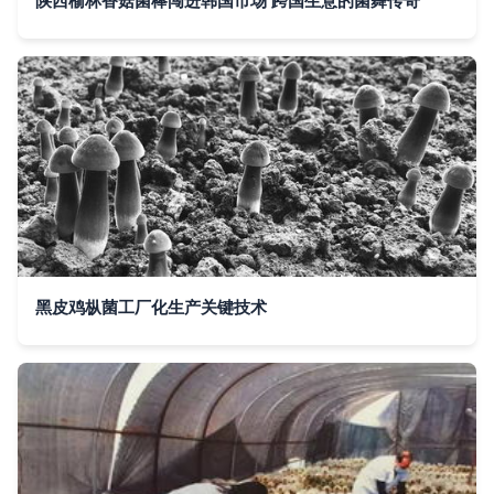
陕西榆林香菇菌棒闯进韩国市场 跨国生意的菌舞传奇
黑皮鸡枞菌工厂化生产关键技术