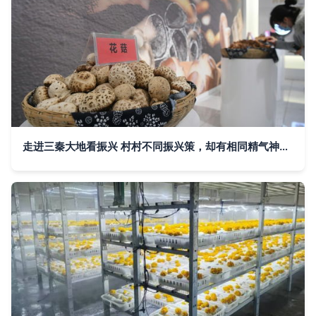
走进三秦大地看振兴 村村不同振兴策，却有相同精气神——以食用菌产业为例