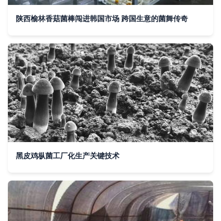
陕西榆林香菇菌棒闯进韩国市场 跨国生意的菌舞传奇
黑皮鸡枞菌工厂化生产关键技术